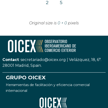
2
5
Original size is
0 × 0
pixels
Contact
:
secretariado@oicex.org
|
Velázquez, 18, 6°.
28001 Madrid, Spain.
GRUPO OICEX
Herramientas de facilitación y eficiencia comercial
internacional