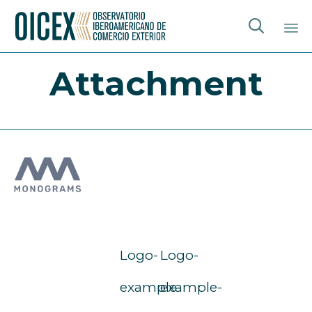

Sk
Attachment
to
co
Logo-
Logo-
example-
example-