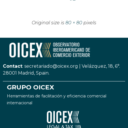
Original size is
80 × 80
pixels
Contact
:
secretariado@oicex.org
|
Velázquez, 18, 6°.
28001 Madrid, Spain.
GRUPO OICEX
Herramientas de facilitación y eficiencia comercial
internacional