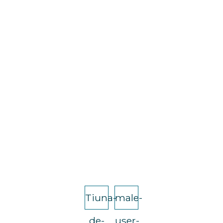
Tiuna-
male-
de-
user-