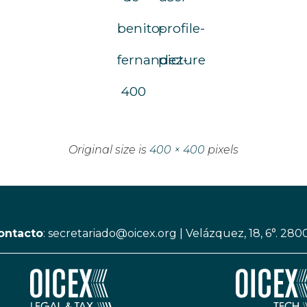
benito-
profile-
fernandez-
picture
400
Original size is
400 × 400
pixels
ontacto
:
secretariado@oicex.org
|
Velázquez, 18, 6°. 280