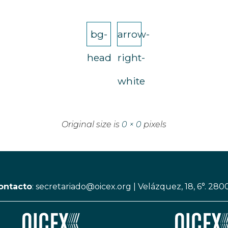
bg-
arrow-
head
right-
white
Original size is
0 × 0
pixels
ontacto
:
secretariado@oicex.org
|
Velázquez, 18, 6°. 280