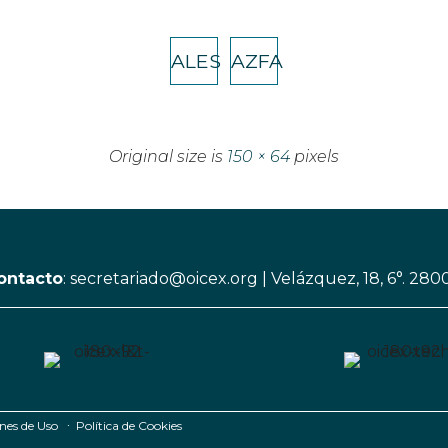
ALES
AZFA
Original size is
150 × 64
pixels
ontacto
:
secretariado@oicex.org
|
Velázquez, 18, 6°. 280
nes de Uso
∙
Política de Cookies