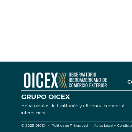
C
GRUPO OICEX
Herramientas de facilitación y eficiencia comercial
internacional
© 2025 OICEX ∙
Política de Privacidad
∙
Aviso Legal y Condicio