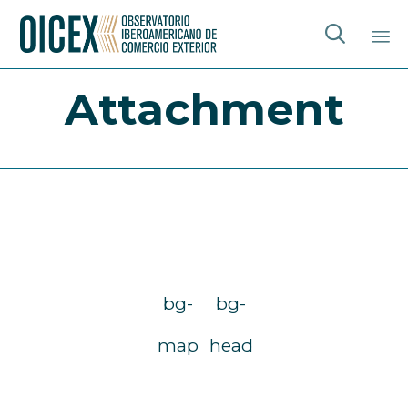

Sk
Attachment
to
co
bg-
bg-
map
head