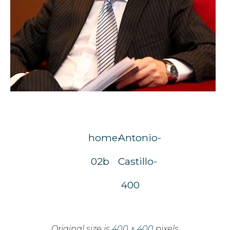
home-
Antonio-
02b
Castillo-
400
Original size is
400 × 400
pixels