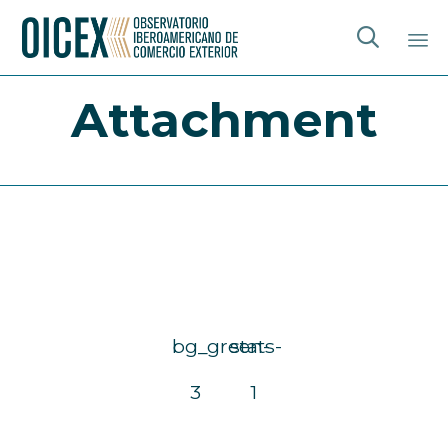

Sk
Attachment
to
co
bg_green-
stats-
3
1