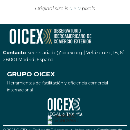
Original size is
0 × 0
pixels
Contacto
:
secretariado@oicex.org
|
Velázquez, 18, 6°.
28001 Madrid, España.
GRUPO OICEX
Herramientas de facilitación y eficiencia comercial
internacional
© 2025 OICEX ∙
Política de Privacidad
∙
Aviso Legal y Condiciones de