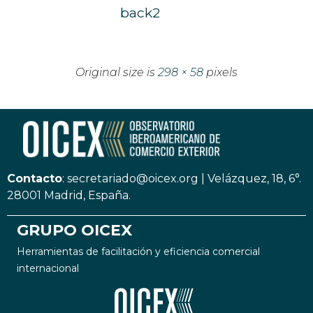
back2
Original size is
298 × 58
pixels
Contacto
:
secretariado@oicex.org
|
Velázquez, 18, 6°.
28001 Madrid, España.
GRUPO OICEX
Herramientas de facilitación y eficiencia comercial
internacional