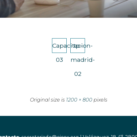
Capacitacion-
tp-
03
madrid-
02
Original size is
1200 × 800
pixels