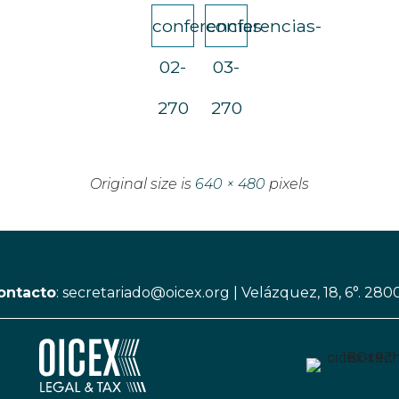
conferencias-
conferencias-
02-
03-
270
270
Original size is
640 × 480
pixels
ontacto
:
secretariado@oicex.org
|
Velázquez, 18, 6°. 280