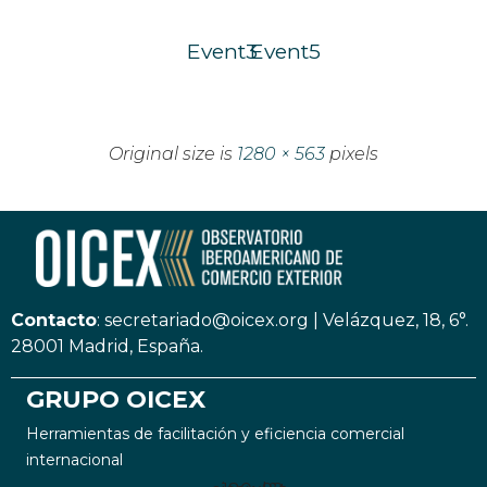
Event3
Event5
Original size is
1280 × 563
pixels
Contacto
:
secretariado@oicex.org
|
Velázquez, 18, 6°.
28001 Madrid, España.
GRUPO OICEX
Herramientas de facilitación y eficiencia comercial
internacional