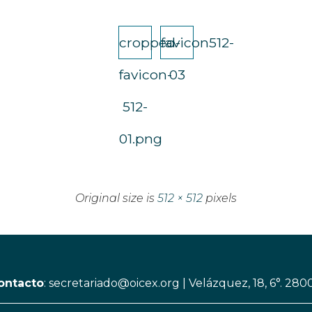
cropped-
favicon512-
favicon-
03
512-
01.png
Original size is
512 × 512
pixels
ontacto
:
secretariado@oicex.org
|
Velázquez, 18, 6°. 280