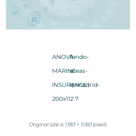
ANOVA-
fondo-
MARINE-
areas-
INSURANCE-
tpmadrid-
200x112
7
Original size is
1383 × 1080
pixels