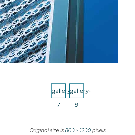
gallery-
gallery-
7
9
Original size is
800 × 1200
pixels