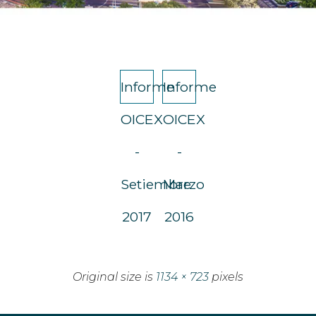
Informe
Informe
OICEX
OICEX
-
-
Setiembre
Marzo
2017
2016
Original size is
1134 × 723
pixels