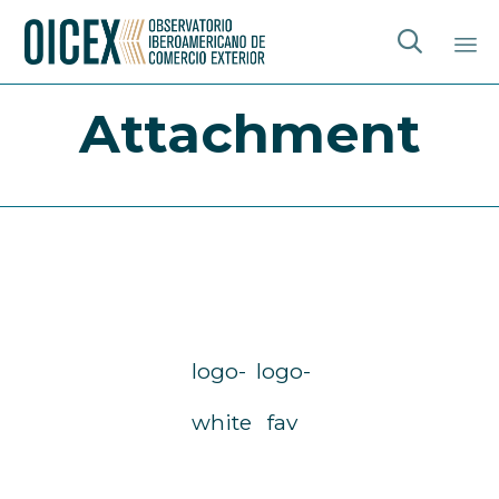

Sk
Attachment
to
co
logo-
logo-
white
fav