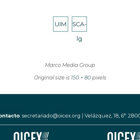
UIM
SCA-
lg
Marco Media Group
Original size is
150 × 80
pixels
ontacto
:
secretariado@oicex.org
|
Velázquez, 18, 6°. 280