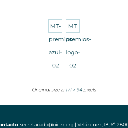
MT-
MT
premios-
premios-
azul-
logo-
02
02
Original size is
171 × 94
pixels
ontacto
:
secretariado@oicex.org
|
Velázquez, 18, 6°. 280