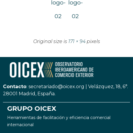
logo-
logo-
02
02
Original size is
171 × 94
pixels
Contacto
:
secretariado@oicex.org
|
Velázquez, 18, 6°.
28001 Madrid, España.
GRUPO OICEX
Herramientas de facilitación y eficiencia comercial
internacional