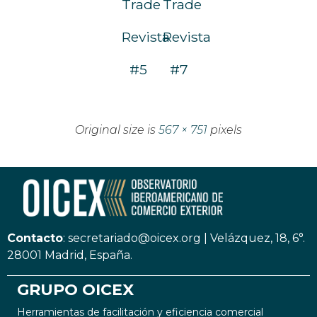
Trade
Trade
Revista
Revista
#5
#7
Original size is
567 × 751
pixels
Contacto
:
secretariado@oicex.org
|
Velázquez, 18, 6°.
28001 Madrid, España.
GRUPO OICEX
Herramientas de facilitación y eficiencia comercial