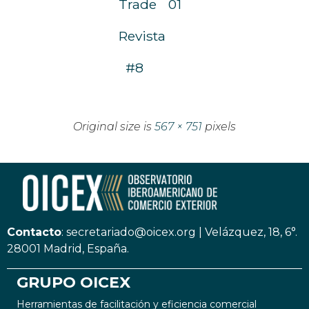
Trade
01
Revista
#8
Original size is
567 × 751
pixels
Contacto
:
secretariado@oicex.org
|
Velázquez, 18, 6°.
28001 Madrid, España.
GRUPO OICEX
Herramientas de facilitación y eficiencia comercial