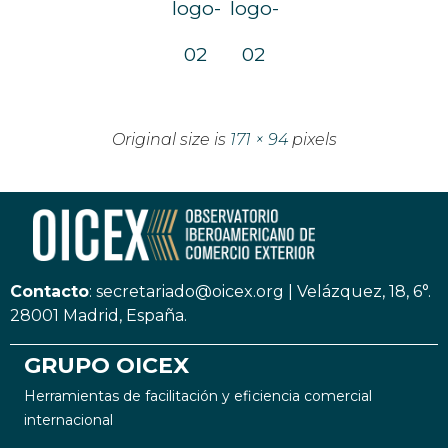
logo-
logo-
02
02
Original size is
171 × 94
pixels
Contacto
:
secretariado@oicex.org
|
Velázquez, 18, 6°.
28001 Madrid, España.
GRUPO OICEX
Herramientas de facilitación y eficiencia comercial
internacional