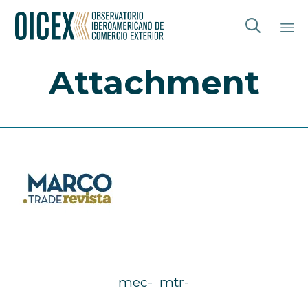

Sk
Attachment
to
co
mec-
mtr-