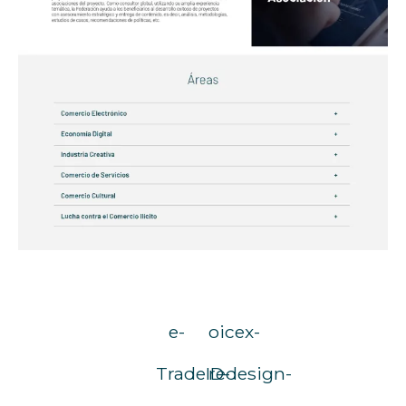
e-
oicex-
TradeID-
redesign-