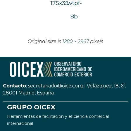
175x35
wtpf-
8b
Original size is
1280 × 2967
pixels
Contacto
:
secretariado@oicex.org
|
Velázquez, 18, 6°.
28001 Madrid, España.
GRUPO OICEX
Herramientas de facilitación y eficiencia comercial
internacional