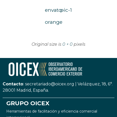
envato-
pic-1
orange
Original size is
0 × 0
pixels
Contacto
:
secretariado@oicex.org
|
Velázquez, 18, 6°.
28001 Madrid, España.
GRUPO OICEX
Herramientas de facilitación y eficiencia comercial