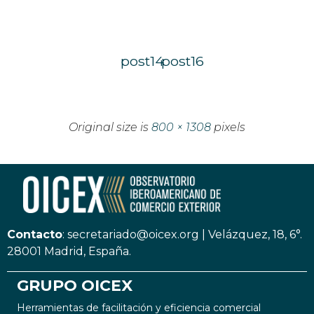
post14
post16
Original size is
800 × 1308
pixels
Contacto
:
secretariado@oicex.org
|
Velázquez, 18, 6°.
28001 Madrid, España.
GRUPO OICEX
Herramientas de facilitación y eficiencia comercial