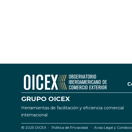
C
GRUPO OICEX
Herramientas de facilitación y eficiencia comercial
internacional
© 2025 OICEX ∙
Política de Privacidad
∙
Aviso Legal y Condicio