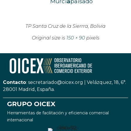
Murcia
apaisado
TP Santa Cruz de la Sierrra, Bolivia
Original size is
150 × 90
pixels
Contacto
:
secretariado@oicex.org
|
Velázquez, 18, 6°.
28001 Madrid, España.
GRUPO OICEX
Herramientas de facilitación y eficiencia comercial
internacional