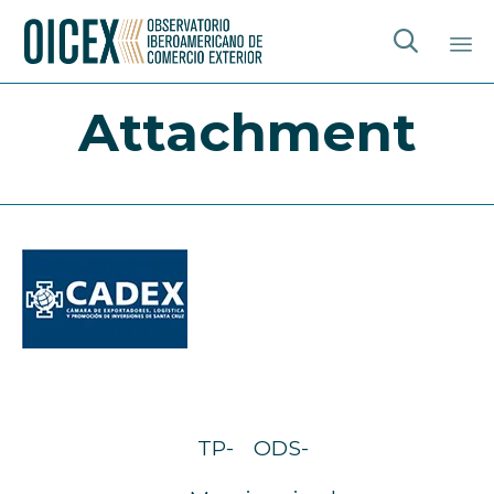

Sk
Attachment
to
co
TP-
ODS-